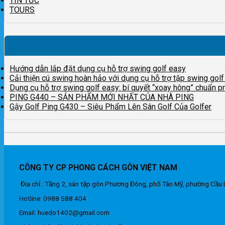
TIN TỨC
TOURS
Hướng dẫn lắp đặt dụng cụ hỗ trợ swing golf easy
Cải thiện cú swing hoàn hảo với dụng cụ hỗ trợ tập swing golf
Dụng cụ hỗ trợ swing golf easy: bí quyết “xoay hông” chuẩn pr
PING G440 – SẢN PHẨM MỚI NHẤT CỦA NHÀ PING
Gậy Golf Ping G430 – Siêu Phẩm Lên Sân Golf Của Golfer
CÔNG TY CP PHONG CÁCH GÔN VIỆT NAM
Địa chỉ : Tầng 2, sân tập gôn Phương Đông, phố Tân Mỹ, phường Cầu 
Hotline: 0988 588 404
Email: huedo1402@gmail.com