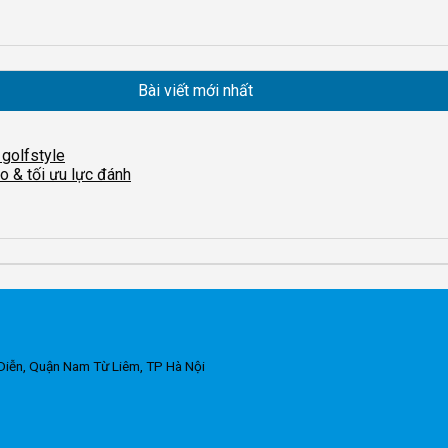
Bài viết mới nhất
 golfstyle
o & tối ưu lực đánh
Diễn, Quận Nam Từ Liêm, TP Hà Nội