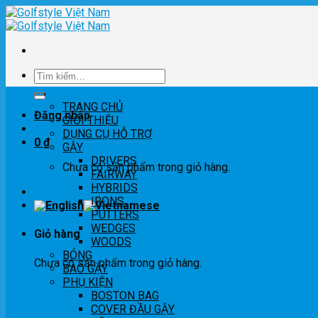
Skip
to
content
Tìm
kiếm:
TRANG CHỦ
Đăng nhập
GIỚI THIỆU
DỤNG CỤ HỖ TRỢ
0
₫
GẬY
DRIVERS
Chưa có sản phẩm trong giỏ hàng.
FAIRWAY
HYBRIDS
IRONS
PUTTERS
WEDGES
Giỏ hàng
WOODS
BÓNG
Chưa có sản phẩm trong giỏ hàng.
BAO GẬY
PHỤ KIỆN
BOSTON BAG
COVER ĐẦU GẬY